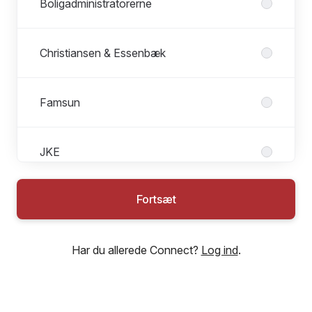
Boligadministratorerne
Christiansen & Essenbæk
Famsun
JKE
Fortsæt
Køkkenstudio
Har du allerede Connect?
Log ind
.
SELECT SPORT
SISA